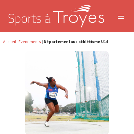
Panneau de gestion des cookies
Accueil
|
Évenements
|
Départementaux athlétisme U14