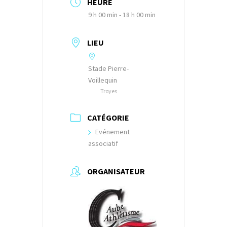
HEURE
9 h 00 min - 18 h 00 min
LIEU
Stade Pierre-
Voillequin
Troyes
CATÉGORIE
Evénement
associatif
ORGANISATEUR